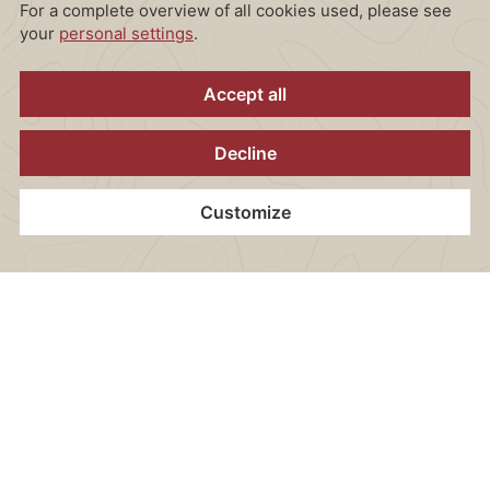
Das ARCOTEL Wimberger überzeugt durch ein
ansprechendes Design, das Gemütlichkeit und Stil
vereint. Unsere Gäste profitieren von zahlreichen
Annehmlichkeiten:
225 moderne Zimmer und Suiten
Großzügige Seminarräume für Ihre Tagungen
Wellness & Fitnessbereich
Traditionsreiches Restaurant mit kulinarischer
Vielfalt
Home
Kontakt
Standort
Gutscheine
Jetzt Buchen